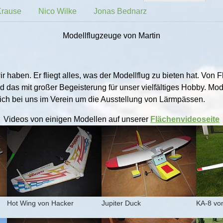
Krause
Nico Wilke
Jonas Bednarz
Modellflugzeuge von Martin
ir haben. Er fliegt alles, was der Modellflug zu bieten hat. Vo
 Und das mit großer Begeisterung für unser vielfältiges Hobby. M
sich bei uns im Verein um die Ausstellung von Lärmpässen.
Videos von einigen Modellen auf unserer
Flächenvideoseite
Show larger version for:
Show larger version for:
Show la
Hot Wing von Hacker
Jupiter Duck
KA-8 vo