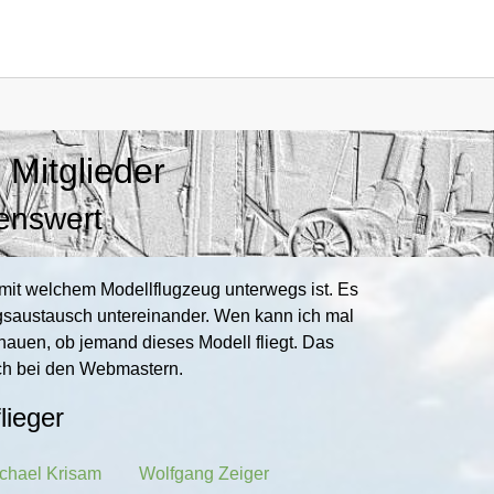
for "Allgemein"
 Mitglieder
henswert
s mit welchem Modellflugzeug unterwegs ist. Es
ungsaustausch untereinander. Wen kann ich mal
auen, ob jemand dieses Modell fliegt. Das
dich bei den Webmastern.
lieger
chael Krisam
Wolfgang Zeiger