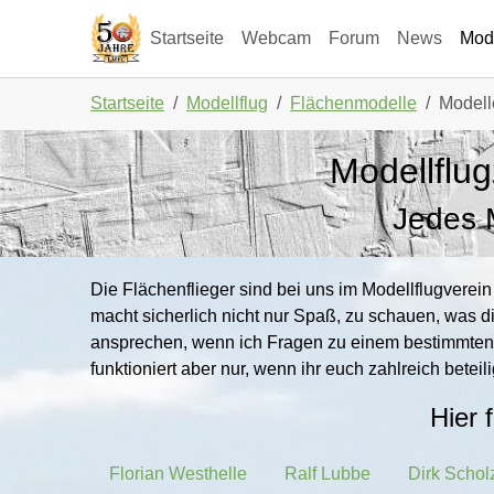
Skip to main navigation
Zum Hauptinhalt springen
Skip to page footer
Startseite
Webcam
Forum
News
Mode
Sie sind hier:
Startseite
Modellflug
Flächenmodelle
Modell
Modellflug
Jedes M
Die Flächenflieger sind bei uns im Modellflugverein
macht sicherlich nicht nur Spaß, zu schauen, was d
ansprechen, wenn ich Fragen zu einem bestimmten 
funktioniert aber nur, wenn ihr euch zahlreich bete
Hier 
Florian Westhelle
Ralf Lubbe
Dirk Schol