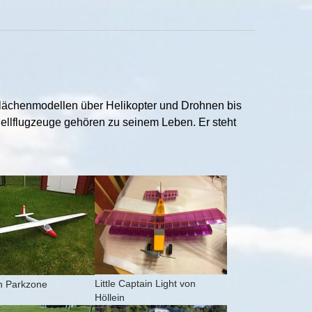
n Flächenmodellen über Helikopter und Drohnen bis
odellflugzeuge gehören zu seinem Leben. Er steht
rger version for:
Show larger version for:
Little Captain Light von
n Parkzone
Höllein