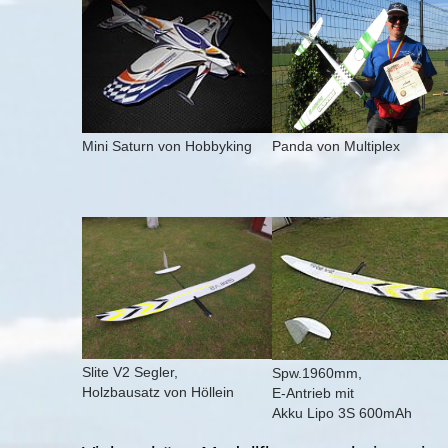
Show larger version for:
Show larger version for:
Panda von Multiplex
Mini Saturn von Hobbyking
Show larger version
Show larger version
Slite V2 Segler,
Spw.1960mm,
Holzbausatz von Höllein
E-Antrieb mit
Akku Lipo 3S 600mAh