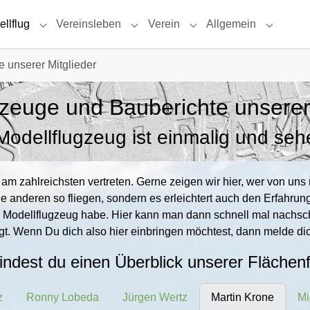
llflug
Vereinsleben
Verein
Allgemein
Submenu for "Modellflug"
Submenu for "Vereinsleben"
Submenu for "Verein"
Submenu 
e unserer Mitglieder
zeuge und Bauberichte unserer
odellflugzeug ist einmalig und se
 am zahlreichsten vertreten. Gerne zeigen wir hier, wer von un
ie anderen so fliegen, sondern es erleichtert auch den Erfahr
Modellflugzeug habe. Hier kann man dann schnell mal nachsch
iligt. Wenn Du dich also hier einbringen möchtest, dann melde 
findest du einen Überblick unserer Flächenf
z
Ronny Lobeda
Jürgen Wertz
Martin Krone
Mi