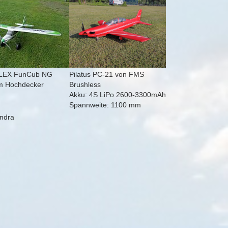
rger version for:
Show larger version
Pilatus PC-21 von FMS
LEX FunCub NG
Brushless
m Hochdecker
Akku: 4S LiPo 2600-3300mAh
Spannweite: 1100 mm
rger version
undra