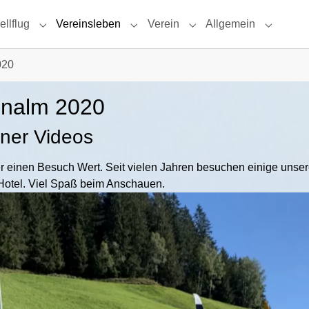
llflug
Vereinsleben
Verein
Allgemein
Submenu for "Modellflug"
Submenu for "Vereinsleben"
Submenu for "Verein"
Submenu 
020
enalm 2020
iner Videos
 einen Besuch Wert. Seit vielen Jahren besuchen einige unsere
Hotel. Viel Spaß beim Anschauen.