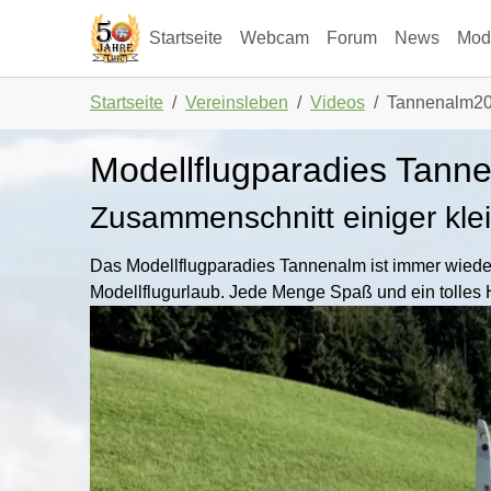
Skip to main navigation
Zum Hauptinhalt springen
Skip to page footer
Startseite
Webcam
Forum
News
Mode
Sie sind hier:
Startseite
Vereinsleben
Videos
Tannenalm2
Modellflugparadies Tann
Zusammenschnitt einiger kle
Das Modellflugparadies Tannenalm ist immer wieder
Modellflugurlaub. Jede Menge Spaß und ein tolles 