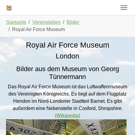
Skip to main navigation
Zum Hauptinhalt springen
Skip to page footer
Sie sind hier:
Startseite
Vereinsleben
Bilder
Royal Air Force Museum
Royal Air Force Museum
London
Bilder aus dem Museum von Georg
Tünnermann
Das Royal Air Force Museum ist das Luftwaffenmuseum
des Vereinigten Königreichs. Es liegt auf dem Flugplatz
Hendon im Nord-Londoner Stadtteil Barnet. Es gibt
außerdem eine Nebenstelle in Cosford, Shropshire.
(Wikipedia)
Show larger version for:
Show larger version for: