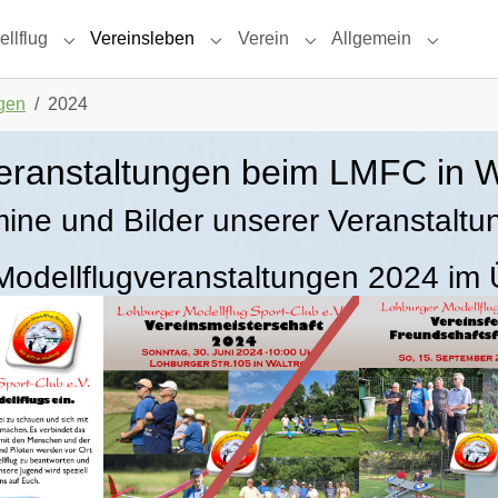
llflug
Vereinsleben
Verein
Allgemein
Submenu for "Modellflug"
Submenu for "Vereinsleben"
Submenu for "Verein"
Submenu 
ngen
2024
veranstaltungen beim LMFC in W
ine und Bilder unserer Veranstalt
odellflugveranstaltungen 2024 im 
n
Show larger version