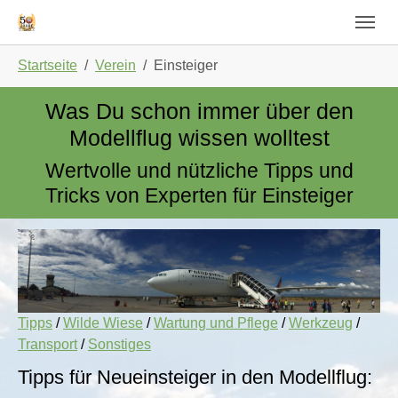
Skip to main navigation
Zum Hauptinhalt springen
Skip to page footer
Sie sind hier:
Startseite
Verein
Einsteiger
Was Du schon immer über den
Modellflug wissen wolltest
Wertvolle und nützliche Tipps und
Tricks von Experten für Einsteiger
Tipps
/
Wilde Wiese
/
Wartung und Pflege
/
Werkzeug
/
Transport
/
Sonstiges
Tipps für Neueinsteiger in den Modellflug: