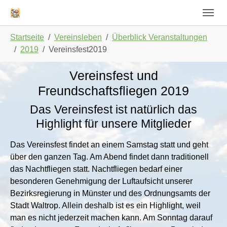
Skip to main navigation
Zum Hauptinhalt springen
Skip to page footer
Sie sind hier:
Startseite
Vereinsleben
Überblick Veranstaltungen
2019
Vereinsfest2019
Vereinsfest und
Freundschaftsfliegen 2019
Das Vereinsfest ist natürlich das
Highlight für unsere Mitglieder
Das Vereinsfest findet an einem Samstag statt und geht
über den ganzen Tag. Am Abend findet dann traditionell
das Nachtfliegen statt. Nachtfliegen bedarf einer
besonderen Genehmigung der Luftaufsicht unserer
Bezirksregierung in Münster und des Ordnungsamts der
Stadt Waltrop. Allein deshalb ist es ein Highlight, weil
man es nicht jederzeit machen kann. Am Sonntag darauf