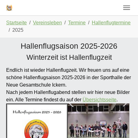
Skip to main navigation
Zum Hauptinhalt springen
Skip to page footer
Sie sind hier:
Startseite
Vereinsleben
Termine
Hallenflugtermine
2025
Hallenflugsaison 2025-2026
Winterzeit ist Hallenflugzeit
Endlich ist wieder Hallenflugzeit. Wir freuen uns auf eine
schöne Hallenflugsaison 2025-2026 in der Sporthalle der
Neue Gesamtschule Ickern.
Nach jedem Hallenflugabend stellen wir hier neue Bilder
ein. Alle Termine findest du auf der
Übersichtsseite
.
Show larger version
Show larger version