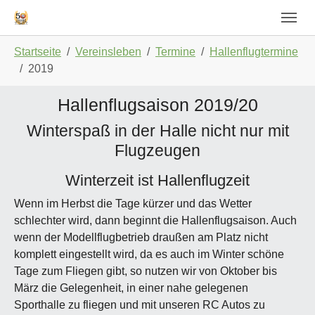
Skip to main navigation
Zum Hauptinhalt springen
Skip to page footer
Sie sind hier:
Startseite
Vereinsleben
Termine
Hallenflugtermine
2019
Hallenflugsaison 2019/20
Winterspaß in der Halle nicht nur mit
Flugzeugen
Winterzeit ist Hallenflugzeit
Wenn im Herbst die Tage kürzer und das Wetter
schlechter wird, dann beginnt die Hallenflugsaison. Auch
wenn der Modellflugbetrieb draußen am Platz nicht
komplett eingestellt wird, da es auch im Winter schöne
Tage zum Fliegen gibt, so nutzen wir von Oktober bis
März die Gelegenheit, in einer nahe gelegenen
Sporthalle zu fliegen und mit unseren RC Autos zu