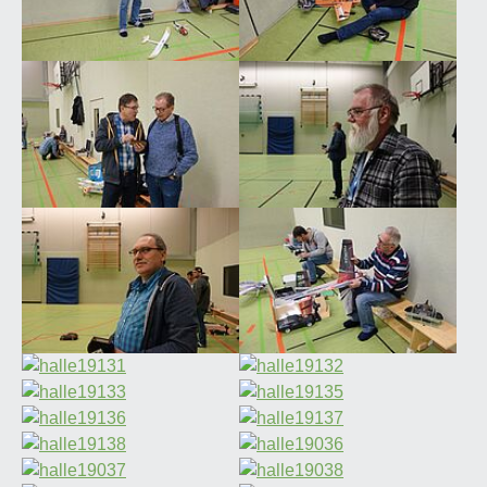
Show larger version for:
Show larger version for:
Show larger version for:
Show larger version for:
Show larger version for:
Show larger version for:
Show larger version for:
Show larger version for:
Show larger version for:
Show larger version for:
Show larger version for:
Show larger version for:
Show larger version for:
Show larger version for: